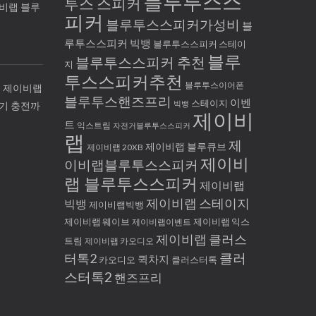
블루투스스
투스 스피커
이비랩 블루
피커
블루투스스피커가성비
블
루투스스피커 빅뱅
블루투스스피커 스테이
블루
블루투스스피커 추천
지
투스스피커추천
블루투스이어폰
! 제이비랩
블루투스핸즈프리
이벤
스테이지
빅뱅
기기 충전까
제이비
트
익스트림
자전거블루투스스피커
랩
제
제이비랩 블루큐브
제이비랩 20XB
제이비
이비랩블루투스스피커
랩 블루투스스피커
제이비랩
제이비랩 스테이지
빅뱅
제이비랩빅뱅
제이비랩 웨이브
제이비랩이벤트
제이비랩 익스
제이비랩 클러스
트림
제이비랩 카오디오
클러
터톡2
퀵차지
카오디오
클러스터톡
스터톡2
핸즈프리