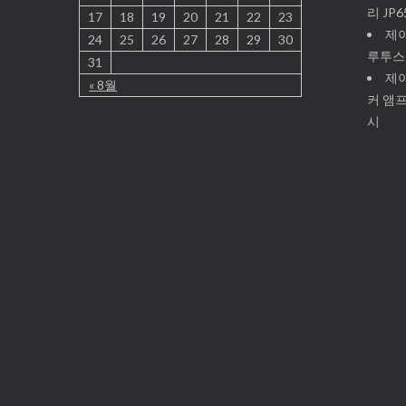
리 JP
17
18
19
20
21
22
23
제이
24
25
26
27
28
29
30
루투스
31
제
« 8월
커 앰
시