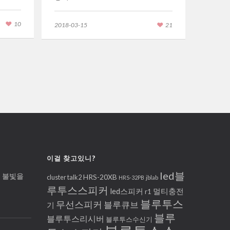
2018-02
10
2018-03-15
21
이걸 찾고있니?
led블
D 불빛을
HRS-20XB
cluster talk2
jblab
HRS-32PB
루투스스피커
led스피커
멀티충전
r1
블루투스
무선스피커
블루큐브
기
블루
블루투스리시버
블루투스수신기