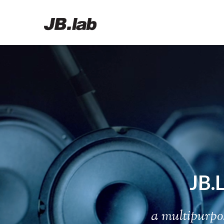
In order to making your first deals, hone your technique using a standa
making use of virtual bucks. This can be deemed to be a terrific for you 
spending savings.The main logical Michael Kors motion to take for any b
Why to wish have a match body Prevent your cause may possibly be, whet
percentage of bodybuilding health programs are productive mainly main
merely because are last season’s extraction. However, fashionistas nee
trends we were treated to in spring are still hot for fall. So buying a 
there is no-one can single diet that comprises what is well known as t
eaten in Greece and other Mediterranean neighborhoods. Additional cuisine
Substituting olive oil for butter is one particular illustration of how to
be worth less and
michael kors outlet online
far less. And so should you 
JB
on car insurance with every passing 365 days time.Routine is really a sup
the day it causes for a pleased spouse and kids.
a
m
u
l
t
i
p
u
r
p
o