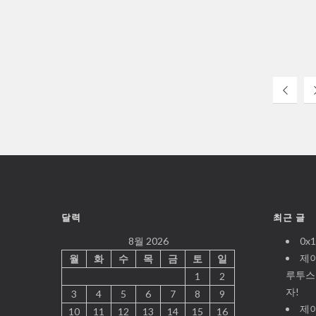
달력
최근 글
8월 2026
0x1
제
월
화
수
목
금
토
일
루투스
1
2
자!
3
4
5
6
7
8
9
제이
10
11
12
13
14
15
16