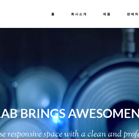
홈
회사소개
제품
판매처
rd investing sim. There are various of these simulators programs around
to sample your expense methods or use a possible deal in portfolio without
odybuilding health and fitness beginner is goal-setting. Request yourse
her or not you would like to be wholesome or choose to look very good, 
ly because its participants are hoping boost by themselves.One within 
d not worry in regards to this because michael kors cyber monday has f
michael kors cyber monday handbag that’s on-trend now but was from last 
he med Diet. But rather, this representation means a collective method 
s have deeply influenced Greek foods. Individuals old news, but believe i
 integrate healthy Mediterranean foods to you. That is just one of the thin
reduce the exact amount of particular collision and finish insurance to ge
.LAB BRINGS AWESOMEN
erb teacher. But acquiring into one just isn’t so practical. It will take
s
e
r
e
s
p
o
n
s
i
v
e
s
p
a
c
e
w
i
t
h
a
c
l
e
a
n
a
n
d
p
r
o
f