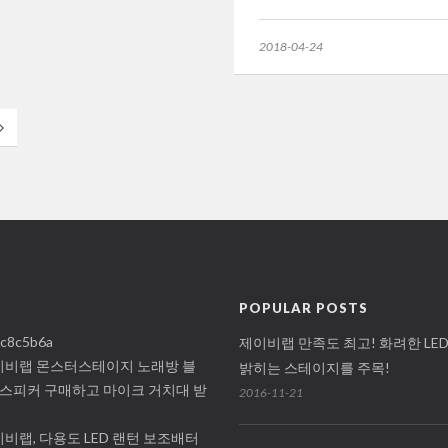
2018-04-24
POPULAR POSTS
c8c5b6a
제이비랩 만족도 최고! 화려한 LE
이비랩 몬스터스테이지 노래방 블
밝히는 스테이지를 주목!
스피커 구매하고 마이크 거치대 받
2016-11-21
비랩, 다용도 LED 랜턴 보조배터