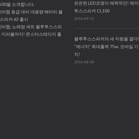
은은한 LED조명이 매력적인! 제
6500을 소개합니다.
투스스피커 CL100
비랩 동급 대비 대용량 배터리 블
2016-09-12
스피커 d2 출시
이비랩, 노래방 세트 블루투스스피
프 미러볼까지! 몬스터스테이지 출
블루투스스피커의 새 지평을 열다
“에너지” 최대출력 75w, 모바일 
지!
2016-08-30