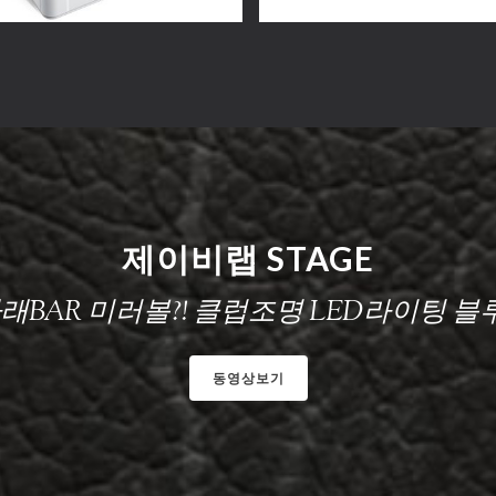
제이비랩 STAGE
나래BAR 미러볼?! 클럽조명 LED라이팅 
동영상보기