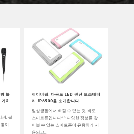
방 블
제이비랩, 다용도 LED 랜턴 보조배터
제이비랩
 거치
리 JP6500을 소개합니다.
루투스스
일상생활에서 빠질 수 없는 것, 바로
안녕하세
커, 블
스마트폰입니다^^ 다양한 정보를 찾
으셨나요
 흥이
아볼 수 있는 스마트폰이 유용하게 사
많은 분
용되고…