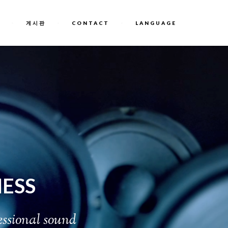
게시판
CONTACT
LANGUAGE
 web
michael kors outlet online
which allow in order to make trades
 offering jeopardizing any of the michael kors black friday real
lf the next questions: Organic I choose to be considered a bodybuilder
just be positive which you undertaking this for personal. A large
the best things about these Dior Handbags typically many use clearance
or ages been fashion-forward enough to continue seasons. Plus many of
season means you’re a brainy shopper.It’s vital that understand right now
to eating wholesome foods as outlined by the same ingredients and foods
t or not significant, that olive oil is exceptionally healthful you r.
gs and as a result of.Every single year your motor vehicle turning out to
t with the declining vale of your vehicle, you are required to save funds
ESS
 as well as perseverance regarding your component. But at bottom end with
e
s
s
i
o
n
a
l
s
o
u
n
d