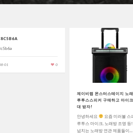
C8C5B6A
8c5b6a
08-01
0
제이비랩 몬스터스테이지 노래
루투스스피커 구매하고 마이크
대 받자!
안녕하세요
요즘 미러볼 스피
루투스 마이크, 노래방 조명 등!
넘치는 노래방 연관 제품들이…